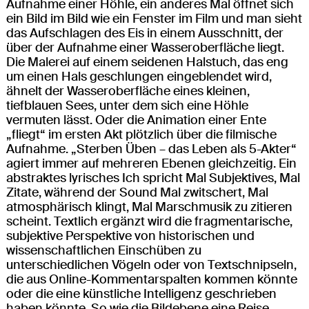
Aufnahme einer Höhle, ein anderes Mal öffnet sich
ein Bild im Bild wie ein Fenster im Film und man sieht
das Aufschlagen des Eis in einem Ausschnitt, der
über der Aufnahme einer Wasseroberfläche liegt.
Die Malerei auf einem seidenen Halstuch, das eng
um einen Hals geschlungen eingeblendet wird,
ähnelt der Wasseroberfläche eines kleinen,
tiefblauen Sees, unter dem sich eine Höhle
vermuten lässt. Oder die Animation einer Ente
„fliegt“ im ersten Akt plötzlich über die filmische
Aufnahme. „Sterben Üben – das Leben als 5-Akter“
agiert immer auf mehreren Ebenen gleichzeitig. Ein
abstraktes lyrisches Ich spricht Mal Subjektives, Mal
Zitate, während der Sound Mal zwitschert, Mal
atmosphärisch klingt, Mal Marschmusik zu zitieren
scheint. Textlich ergänzt wird die fragmentarische,
subjektive Perspektive von historischen und
wissenschaftlichen Einschüben zu
unterschiedlichen Vögeln oder von Textschnipseln,
die aus Online-Kommentarspalten kommen könnte
oder die eine künstliche Intelligenz geschrieben
haben könnte. So wie die Bildebene eine Reise